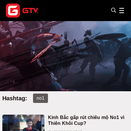
Hashtag:
no1
Kinh Bắc gấp rút chiêu mộ No1 vì
Thiên Khôi Cup?