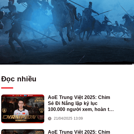
Đọc nhiều
AoE Trung Việt 2025: Chim
Sẻ Đi Nắng lập kỷ lục
100.000 người xem, hoàn tất
cú hat-trick vô địch cho AoE
21/04/2025 13:09
Việt Nam
AoE Trung Việt 2025: Chim