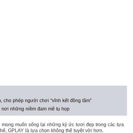
, cho phép người chơi “vĩnh kết đồng tâm”
 - nơi những niềm đam mê tụ họp
u mong muốn sống lại những ký ức tươi đẹp trong các tựa
hế, GPLAY là lựa chọn không thể tuyệt vời hơn.