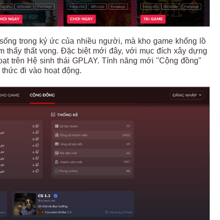
 sống trong ký ức của nhiều người, mà kho game khổng lồ
m thấy thất vọng. Đặc biệt mới đây, với mục đích xây dựng
ạt trên Hệ sinh thái GPLAY. Tính năng mới "Cộng đồng"
h thức đi vào hoạt động.