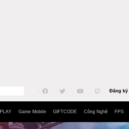
Đăng ký
PLAY
Game Mobile
GIFTCODE
Công Nghệ
FPS