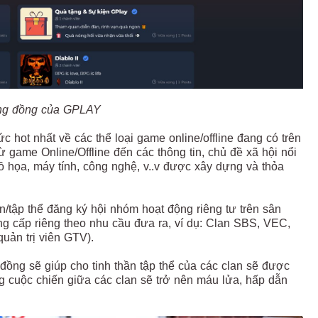
ng đồng của GPLAY
 hot nhất về các thể loại game online/offline đang có trên
ừ game Online/Offline đến các thông tin, chủ đề xã hội nổi
ồ họa, máy tính, công nghệ, v..v được xây dựng và thỏa
n/tập thể đăng ký hội nhóm hoạt động riêng tư trên sân
g cấp riêng theo nhu cầu đưa ra, ví dụ: Clan SBS, VEC,
quản trị viên GTV).
đồng sẽ giúp cho tinh thần tập thể của các clan sẽ được
ng cuộc chiến giữa các clan sẽ trở nên máu lửa, hấp dẫn