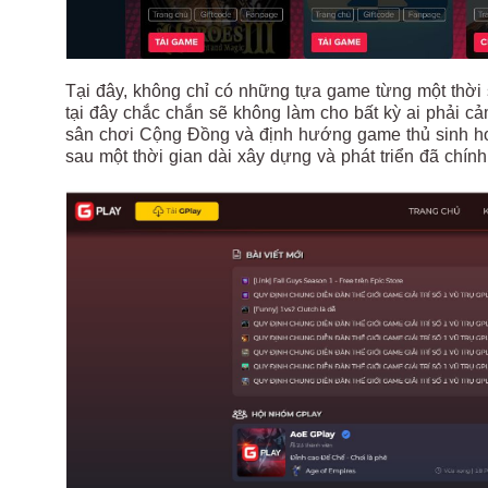
Tại đây, không chỉ có những tựa game từng một thời
tại đây chắc chắn sẽ không làm cho bất kỳ ai phải cả
sân chơi Cộng Đồng và định hướng game thủ sinh ho
sau một thời gian dài xây dựng và phát triển đã chín