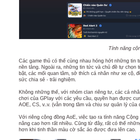
Tính năng cộ
Các game thủ có thể cùng nhau hóng hớt những tin tức
nền tảng. Ngoài ra, những tin tức và chủ đề tự chọn t
bật, các mối quan tâm, sở thích cá nhân như xe cộ, đ
sức chia sẻ - trải nghiệm.
Không những thế, với nhóm clan riêng tư, các cá nhâ
chơi của GPlay với các yêu cầu, quyền hạn được cun
AOE, CS, v..v. (vẫn trong tầm và chịu sự quản lý của 
Với riêng cộng đồng AoE, việc tạo ra tính năng Cộng 
nâng cao hơn rất nhiều. Cũng từ đây, rất có thể nhữ
hơn khi tinh thần màu cờ sắc áo được đưa lên cao.