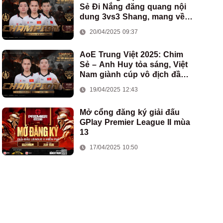
Sẻ Đi Nắng đăng quang nội
dung 3vs3 Shang, mang về
chức vô địch thứ hai cho
20/04/2025 09:37
đoàn AoE Việt Nam
AoE Trung Việt 2025: Chim
Sẻ – Anh Huy tỏa sáng, Việt
Nam giành cúp vô địch đầu
tiên ở thể thức 2vs2 Assyrian
19/04/2025 12:43
Mở cổng đăng ký giải đấu
GPlay Premier League II mùa
13
17/04/2025 10:50