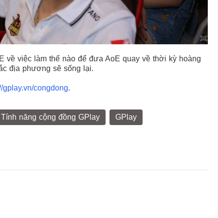
oE về việc làm thế nào để đưa AoE quay về thời kỳ hoàng
ắc địa phương sẽ sống lại.
://gplay.vn/congdong
.
Tính năng cộng đồng GPlay
GPlay