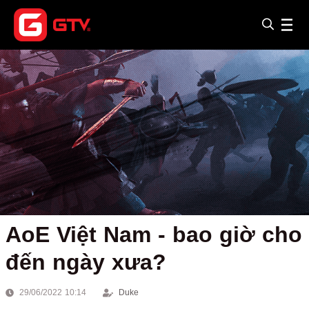
AoE Việt Nam - bao giờ cho
đến ngày xưa?
29/06/2022 10:14
Duke