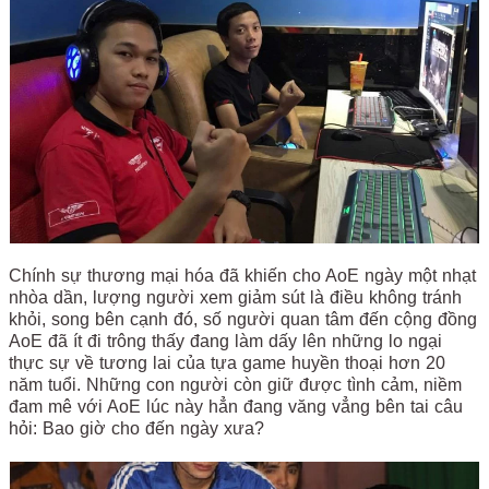
Chính sự thương mại hóa đã khiến cho AoE ngày một nhạt
nhòa dần, lượng người xem giảm sút là điều không tránh
khỏi, song bên cạnh đó, số người quan tâm đến cộng đồng
AoE đã ít đi trông thấy đang làm dấy lên những lo ngại
thực sự về tương lai của tựa game huyền thoại hơn 20
năm tuổi. Những con người còn giữ được tình cảm, niềm
đam mê với AoE lúc này hẳn đang văng vẳng bên tai câu
hỏi: Bao giờ cho đến ngày xưa?