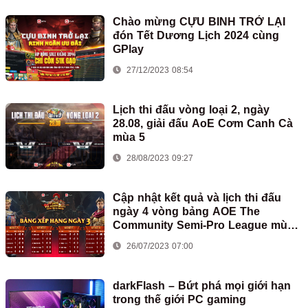
Chào mừng CỰU BINH TRỞ LẠI
đón Tết Dương Lịch 2024 cùng
GPlay
27/12/2023 08:54
Lịch thi đấu vòng loại 2, ngày
28.08, giải đấu AoE Cơm Canh Cà
mùa 5
28/08/2023 09:27
Cập nhật kết quả và lịch thi đấu
ngày 4 vòng bảng AOE The
Community Semi-Pro League mùa
2
26/07/2023 07:00
darkFlash – Bứt phá mọi giới hạn
trong thế giới PC gaming