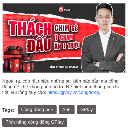
Ngoài ra, còn rất nhiều những sự kiện hấp dẫn mà cộng
đồng đế chế không nên bỏ lỡ. Để biết thêm thông tin chi
tiết, vui lòng truy cập:
https://gplay.vn/congdong
.
Cộng đồng aoe
AoE
GPlay
Tags:
Tính năng cộng đồng GPlay