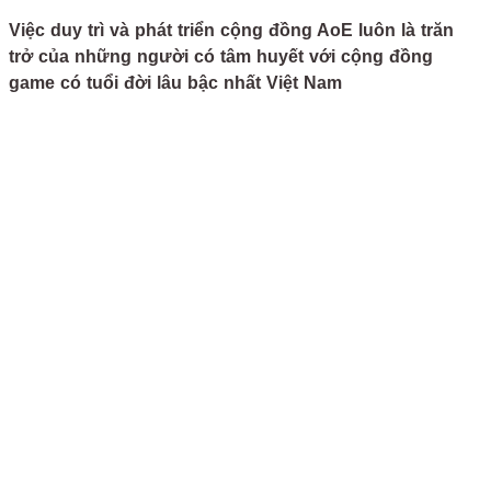
Việc duy trì và phát triển cộng đồng AoE luôn là trăn
trở của những người có tâm huyết với cộng đồng
game có tuổi đời lâu bậc nhất Việt Nam