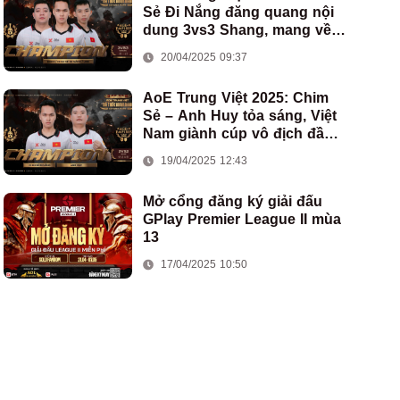
Sẻ Đi Nắng đăng quang nội
dung 3vs3 Shang, mang về
chức vô địch thứ hai cho
20/04/2025 09:37
đoàn AoE Việt Nam
AoE Trung Việt 2025: Chim
Sẻ – Anh Huy tỏa sáng, Việt
Nam giành cúp vô địch đầu
tiên ở thể thức 2vs2 Assyrian
19/04/2025 12:43
Mở cổng đăng ký giải đấu
GPlay Premier League II mùa
13
17/04/2025 10:50