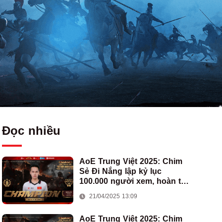
Đọc nhiều
AoE Trung Việt 2025: Chim
Sẻ Đi Nắng lập kỷ lục
100.000 người xem, hoàn tất
cú hat-trick vô địch cho AoE
21/04/2025 13:09
Việt Nam
AoE Trung Việt 2025: Chim