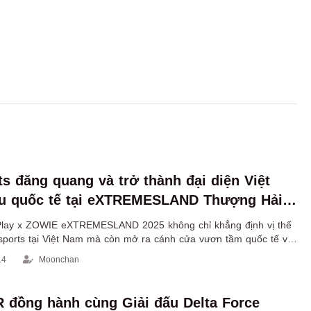
s đăng quang và trở thành đại diện Việt
ấu quốc tế tại eXTREMESLAND Thượng Hải
Play x ZOWIE eXTREMESLAND 2025 không chỉ khẳng định vị thế
ports tại Việt Nam mà còn mở ra cánh cửa vươn tầm quốc tế với
g giá trị và suất tranh tài tại giải đấu châu lục CS Asia Open
14
Moonchan
đồng hành cùng Giải đấu Delta Force