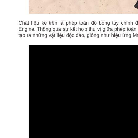
Chất liệu kể trên là phép toán đổ bóng tùy chỉnh 
Engine. Thông qua sự kết hợp thú vị giữa phép toán
tạo ra những vật liệu độc đáo, giống như hiệu ứng