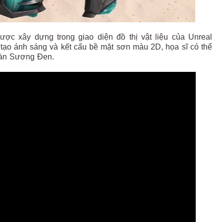
được xây dựng trong giao diện đồ thị vật liệu của Unreal
 tạo ánh sáng và kết cấu bề mặt sơn màu 2D, họa sĩ có thể
 Màn Sương Đen.