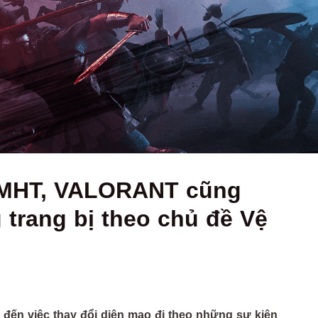
LMHT, VALORANT cũng
 trang bị theo chủ đề Vệ
ến việc thay đổi diện mạo đi theo những sự kiện