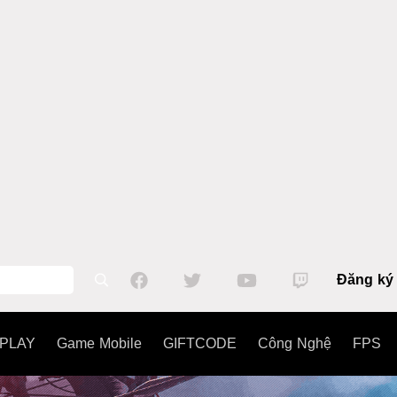
Đăng ký
PLAY
Game Mobile
GIFTCODE
Công Nghệ
FPS