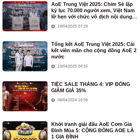
AoE Trung Việt 2025: Chim Sẻ lập
kỷ lục 70.000 người xem, Việt Nam
lỡ hẹn với chức vô địch nội dung
2vs2 Shang
18/04/2025 07:29
Tổng kết AoE Trung Việt 2025: Cái
kết viên mãn cho cộng đồng AoE 2
nước
23/04/2025 04:16
TIỆC SALE THÁNG 4: VIP ĐỒNG
GIẢM GIÁ 35%
08/04/2024 10:58
Khởi tranh giải đấu AoE Cơm Gia
Đình Mùa 5: CỘNG ĐỒNG AOE LÀ
1 GIA ĐÌNH