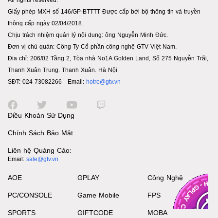
Giấy phép MXH số 146/GP-BTTTT Được cấp bởi bộ thông tin và truyền
thông cấp ngày 02/04/2018.
Chịu trách nhiệm quản lý nội dung: ông Nguyễn Minh Đức.
Đơn vị chủ quản: Công Ty Cổ phần công nghệ GTV Việt Nam.
Địa chỉ: 206/02 Tầng 2, Tòa nhà No1A Golden Land, Số 275 Nguyễn Trãi,
Thanh Xuân Trung. Thanh Xuân. Hà Nội
SĐT: 024 73082266 - Email:
hotro@gtv.vn
Điều Khoản Sử Dụng
Chính Sách Bảo Mật
Liên hệ Quảng Cáo:
Email:
sale@gtv.vn
AOE
GPLAY
Công Nghệ
PC/CONSOLE
Game Mobile
FPS
SPORTS
GIFTCODE
MOBA