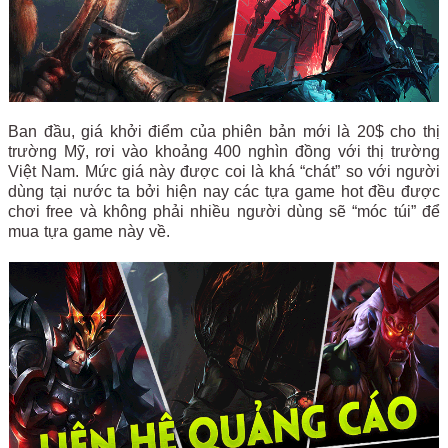
Ban đầu, giá khởi điểm của phiên bản mới là 20$ cho thị
trường Mỹ, rơi vào khoảng 400 nghìn đồng với thị trường
Việt Nam. Mức giá này được coi là khá “chát” so với người
dùng tại nước ta bởi hiện nay các tựa game hot đều được
chơi free và không phải nhiều người dùng sẽ “móc túi” để
mua tựa game này về.