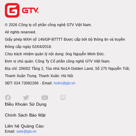
© 2026 Công ty cổ phần công nghệ GTV Việt Nam.
All rights reserved.
Giấy phép MXH số 146/GP-BTTTT Được cấp bởi bộ thông tin và truyền
thông cấp ngày 02/04/2018.
Chịu trách nhiệm quản lý nội dung: ông Nguyễn Minh Đức.
Đơn vị chủ quản: Công Ty Cổ phần công nghệ GTV Việt Nam.
Địa chỉ: 206/02 Tầng 2, Tòa nhà No1A Golden Land, Số 275 Nguyễn Trãi,
Thanh Xuân Trung. Thanh Xuân. Hà Nội
SĐT: 024 73082266 - Email:
hotro@gtv.vn
Điều Khoản Sử Dụng
Chính Sách Bảo Mật
Liên hệ Quảng Cáo:
Email:
sale@gtv.vn