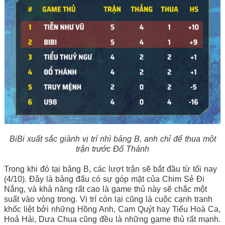
BiBi xuất sắc giành vị trí nhì bảng B, anh chỉ để thua một
trận trước Đổ Thánh
Trong khi đó tại bảng B, các lượt trận sẽ bắt đầu từ tối nay
(4/10). Đây là bảng đấu có sự góp mặt của Chim Sẻ Đi
Nắng, và khả năng rất cao là game thủ này sẽ chắc một
suất vào vòng trong. Vị trí còn lại cũng là cuộc cạnh tranh
khốc liệt bởi những Hồng Anh, Cam Quýt hay Tiểu Hoà Ca,
Hoả Hải, Dưa Chua cũng đều là những game thủ rất mạnh.