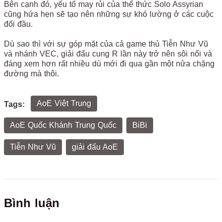
Bên cạnh đó, yếu tố may rủi của thể thức Solo Assyrian
cũng hứa hẹn sẽ tạo nên những sự khó lường ở các cuộc
đối đầu.
Dù sao thì với sự góp mặt của cả game thủ Tiễn Như Vũ
và nhánh VEC, giải đấu cung R lần này trở nên sôi nổi và
đáng xem hơn rất nhiều dù mới đi qua gần một nửa chặng
đường mà thôi.
AoE Việt Trung
Tags:
AoE Quốc Khánh Trung Quốc
BiBi
Tiễn Như Vũ
giải đấu AoE
Bình luận