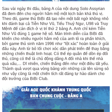
Sau vài ngày thi đấu, bảng A của nội dung Solo Assyrian
đã đem đến cho người hâm mộ một kịch bản khá thú vị.
Theo đó, game thủ BiBi đã tạo nên một bất ngờ không nhỏ
khi đánh bại cả Tiễn Như Vũ, Tiểu Thuỷ Ngư, U98 và Truy
Mệnh để cán đích ở vị trí thứ 2 bảng A. Anh chỉ kém Tiễn
Như Vũ đúng 1 game hệ số. Màn trình diễn của BiBi đã
khiến cho nhiều người hâm mộ của anh tỏ ra phấn khích,
bởi game thủ sinh năm 1996 như “lột xác” hoàn toàn ở giải
đấu này. Anh từ bỏ lối chơi xóc dân phát triển để thay bằng
những chiến thuật linh hoạt. Có thể ép quân để dồn ép đối
thủ, cũng có thể là chủ động dâng A đổi nhà khi thế nhà
quá xấu,… Dĩ nhiên, chiến thắng đến như một điều tất yếu.
Thành quả vượt qua vòng bảng với những cái tên sừng sỏ
như vậy cũng là một chiến tích rất đáng tự hào dành cho
đội trưởng của BiBi Club.