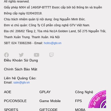
All rights reserved.
Giấy phép MXH số 146/GP-BTTTT Được cấp bởi bộ thông tin và truyền
thông cấp ngày 02/04/2018.
Chịu trách nhiệm quản lý nội dung: ông Nguyễn Minh Đức.
Đơn vị chủ quản: Công Ty Cổ phần công nghệ GTV Việt Nam.
Địa chỉ: 206/02 Tầng 2, Tòa nhà No1A Golden Land, Số 275 Nguyễn Trãi,
Thanh Xuân Trung. Thanh Xuân. Hà Nội
SĐT: 024 73082266 - Email:
hotro@gtv.vn
Điều Khoản Sử Dụng
Chính Sách Bảo Mật
Liên hệ Quảng Cáo:
Email:
sale@gtv.vn
AOE
GPLAY
Công Nghệ
PC/CONSOLE
Game Mobile
FPS
SPORTS
GIFTCODE
MOBA