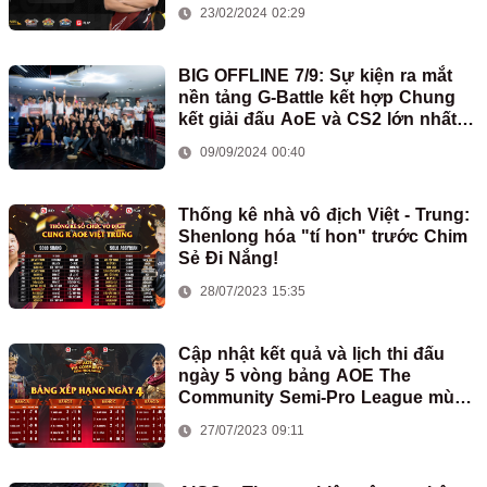
23/02/2024 02:29
BIG OFFLINE 7/9: Sự kiện ra mắt
nền tảng G-Battle kết hợp Chung
kết giải đấu AoE và CS2 lớn nhất
năm Hanoi Final 2024
09/09/2024 00:40
Thống kê nhà vô địch Việt - Trung:
Shenlong hóa "tí hon" trước Chim
Sẻ Đi Nắng!
28/07/2023 15:35
Cập nhật kết quả và lịch thi đấu
ngày 5 vòng bảng AOE The
Community Semi-Pro League mùa
2
27/07/2023 09:11