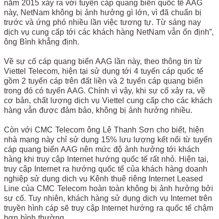
năm 2015 xảy ra với tuyến cáp quang biển quốc tế AAG
này, NetNam không bị ảnh hưởng gì lớn, vì đã chuẩn bị
trước và ứng phó nhiều lần việc tương tự. Từ sáng nay
dịch vụ cung cấp tới các khách hàng NetNam vẫn ổn định”,
ông Bình khẳng định.
Về sự cố cáp quang biển AAG lần này, theo thông tin từ
Viettel Telecom, hiện tại sử dụng tới 4 tuyến cáp quốc tế
gồm 2 tuyến cáp trên đất liền và 2 tuyến cáp quang biển
trong đó có tuyến AAG. Chính vì vậy, khi sự cố xảy ra, về
cơ bản, chất lượng dịch vụ Viettel cung cấp cho các khách
hàng vẫn được đảm bảo, không bị ảnh hưởng nhiều.
Còn với CMC Telecom ông Lê Thanh Sơn cho biết, hiện
nhà mạng này chỉ sử dụng 15% lưu lượng kết nối từ tuyến
cáp quang biển AAG nên mức độ ảnh hưởng tới khách
hàng khi truy cập Internet hướng quốc tế rất nhỏ. Hiện tại,
truy cập Internet ra hướng quốc tế của khách hàng doanh
nghiệp sử dụng dịch vụ Kênh thuê riêng Internet Leased
Line của CMC Telecom hoàn toàn không bị ảnh hưởng bởi
sự cố. Tuy nhiên, khách hàng sử dụng dịch vụ Internet trên
truyền hình cáp sẽ truy cập Internet hướng ra quốc tế chậm
hơn bình thường.