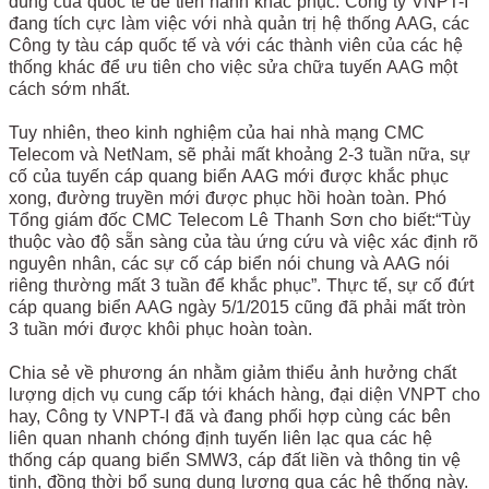
dùng của quốc tế để tiến hành khắc phục. Công ty VNPT-I
đang tích cực làm việc với nhà quản trị hệ thống AAG, các
Công ty tàu cáp quốc tế và với các thành viên của các hệ
thống khác để ưu tiên cho việc sửa chữa tuyến AAG một
cách sớm nhất.
Tuy nhiên, theo kinh nghiệm của hai nhà mạng CMC
Telecom và NetNam, sẽ phải mất khoảng 2-3 tuần nữa, sự
cố của tuyến cáp quang biển AAG mới được khắc phục
xong, đường truyền mới được phục hồi hoàn toàn. Phó
Tổng giám đốc CMC Telecom Lê Thanh Sơn cho biết:“Tùy
thuộc vào độ sẵn sàng của tàu ứng cứu và việc xác định rõ
nguyên nhân, các sự cố cáp biển nói chung và AAG nói
riêng thường mất 3 tuần để khắc phục”. Thực tế, sự cố đứt
cáp quang biển AAG ngày 5/1/2015 cũng đã phải mất tròn
3 tuần mới được khôi phục hoàn toàn.
Chia sẻ về phương án nhằm giảm thiểu ảnh hưởng chất
lượng dịch vụ cung cấp tới khách hàng, đại diện VNPT cho
hay, Công ty VNPT-I đã và đang phối hợp cùng các bên
liên quan nhanh chóng định tuyến liên lạc qua các hệ
thống cáp quang biển SMW3, cáp đất liền và thông tin vệ
tinh, đồng thời bổ sung dung lượng qua các hệ thống này.