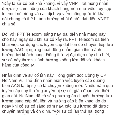
“Đây là sự cố bất khả kháng, vì vậy VNPT rất mong nhận
được sự cảm thông của khách hàng nếu như việc truy cập
Internet nói riêng và các dịch vụ viễn thông quốc tế khác
nói chung có thể bị ảnh hưởng nhất định”, đại diện VNPT
chia sẻ.
Đối với FPT Telecom, sáng nay, đại diện nhà mạng này
cho hay, ngay sau khi sự cố xảy ra, FPT Telecom đã triển
khai việc sử dụng các tuyến cáp đất liền để chuyển tiếp lưu
lượng AAG bị ngừng hoạt động nhằm giảm thiểu ảnh
hưởng tới khách hàng. Đồng thời vị đại diện này cho biết,
sự cố này thực sự ảnh hưởng không lớn đối với khách
hàng của công ty.
Nhận định về sự cố lần này, Tổng giám đốc Công ty CP
NetNam Vũ Thế Bình nhấn mạnh việc tuyến cáp quang
biển AAG lại bị sự cố là chuyện không mới. Nhiều năm qua
tuyến cáp này thường xuyên bị sự cố, gián đoạn, với thời
gian dài. NetNam đã có sẵn phương án chuyển hướng lưu
lượng sang cáp đất liền và hướng cáp biển khác, do đó
ngay khi có sự cố sáng sớm nay, các lưu lượng đã được
chuyển hướng và ổn định. “Với sự cố lần thứ hai trong