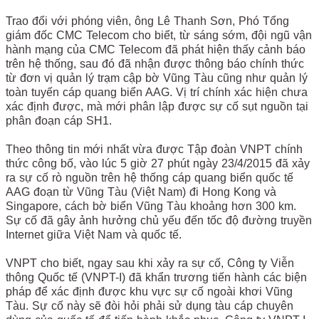
Trao đổi với phóng viên, ông Lê Thanh Sơn, Phó Tổng
giám đốc CMC Telecom cho biết, từ sáng sớm, đội ngũ vận
hành mạng của CMC Telecom đã phát hiện thấy cảnh báo
trên hệ thống, sau đó đã nhận được thông báo chính thức
từ đơn vị quản lý trạm cập bờ Vũng Tàu cũng như quản lý
toàn tuyến cáp quang biển AAG. Vị trí chính xác hiện chưa
xác định được, mà mới phân lập được sự cố sụt nguồn tại
phân đoạn cáp SH1.
Theo thông tin mới nhất vừa được Tập đoàn VNPT chính
thức công bố, vào lúc 5 giờ 27 phút ngày 23/4/2015 đã xảy
ra sự cố rò nguồn trên hệ thống cáp quang biển quốc tế
AAG đoạn từ Vũng Tàu (Việt Nam) đi Hong Kong và
Singapore, cách bờ biển Vũng Tàu khoảng hơn 300 km.
Sự cố đã gây ảnh hưởng chủ yếu đến tốc độ đường truyền
Internet giữa Việt Nam và quốc tế.
VNPT cho biết, ngay sau khi xảy ra sự cố, Công ty Viễn
thông Quốc tế (VNPT-I) đã khẩn trương tiến hành các biện
pháp để xác định được khu vực sự cố ngoài khơi Vũng
Tàu. Sự cố này sẽ đòi hỏi phải sử dụng tàu cáp chuyên