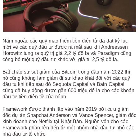
Năm ngoái, các quỹ mạo hiểm tiền điện tử đã đạt kỷ lục
mới về các quỹ đầu tư được ra mắt sau khi Andreessen
Horowitz tung ra quỹ trị giá 2,2 tỷ đô la và Paradigm cũng
công bố một quỹ đầu tư khác với giá trị 2,5 tỷ đô la.
Bất chấp sự sụt giảm của Bitcoin trong đầu năm 2022 thì
nó cũng không làm giảm đi sự khao khát đối với các quỹ
đầu tu khi tiếp sau đó Sequoia Capital và Bain Capital
cũng đã huy động được gần 600 triệu đô la cho các khoản
đầu tư tiền điện tử của mình.
Framework được thành lập vào năm 2019 bởi cựu giám
đốc dự án Snapchat Anderson và Vance Spencer, giám đốc
kinh doanh cho Netflix tại Nhật Bản. Nguồn vốn cho các
Framework phần lớn đến từ một nhóm nhà đầu tư nhỏ các
nhà đầu tư tổ chức.