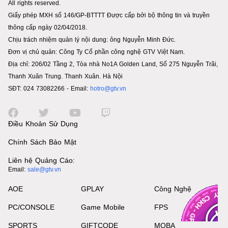
All rights reserved.
Giấy phép MXH số 146/GP-BTTTT Được cấp bởi bộ thông tin và truyền
thông cấp ngày 02/04/2018.
Chịu trách nhiệm quản lý nội dung: ông Nguyễn Minh Đức.
Đơn vị chủ quản: Công Ty Cổ phần công nghệ GTV Việt Nam.
Địa chỉ: 206/02 Tầng 2, Tòa nhà No1A Golden Land, Số 275 Nguyễn Trãi,
Thanh Xuân Trung. Thanh Xuân. Hà Nội
SĐT: 024 73082266 - Email:
hotro@gtv.vn
Điều Khoản Sử Dụng
Chính Sách Bảo Mật
Liên hệ Quảng Cáo:
Email:
sale@gtv.vn
AOE
GPLAY
Công Nghệ
PC/CONSOLE
Game Mobile
FPS
SPORTS
GIFTCODE
MOBA