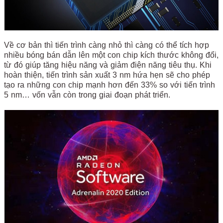
Về cơ bản thì tiến trình càng nhỏ thì càng có thể tích hợp
nhiều bóng bán dẫn lên một con chip kích thước không đổi,
từ đó giúp tăng hiệu năng và giảm điện năng tiêu thụ. Khi
hoàn thiện, tiến trình sản xuất 3 nm hứa hẹn sẽ cho phép
tạo ra những con chip mạnh hơn đến 33% so với tiến trình
5 nm… vốn vẫn còn trong giai đoạn phát triển.