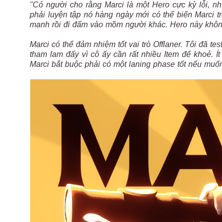
"Có người cho rằng Marci là một Hero cực kỳ lỗi, nh
phải luyện tập nó hàng ngày mới có thể biến Marci 
mạnh rồi đi đấm vào mồm người khác. Hero này khôn
Marci có thể đảm nhiệm tốt vai trò Offlaner. Tôi đã t
tham lam đấy vì cô ấy cần rất nhiều Item để khoẻ. Ít
Marci bắt buộc phải có một laning phase tốt nếu muốn