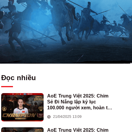
Đọc nhiều
AoE Trung Việt 2025: Chim
Sẻ Đi Nắng lập kỷ lục
100.000 người xem, hoàn tất
cú hat-trick vô địch cho AoE
21/04/2025 13:09
Việt Nam
AoE Trung Việt 2025: Chim