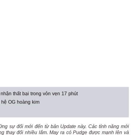
hận thất bại trong vỏn vẹn 17 phút
hế hệ OG hoàng kim
những sự đổi mới đến từ bản Update này. Các tính năng mới
ông thay đổi nhiều lắm. May ra có Pudge được mạnh lên và