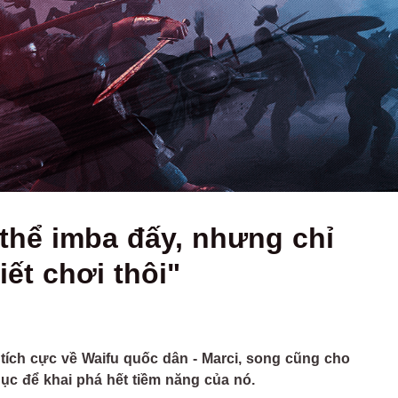
 thể imba đấy, nhưng chỉ
ết chơi thôi"
tích cực về Waifu quốc dân - Marci, song cũng cho
hục để khai phá hết tiềm năng của nó.