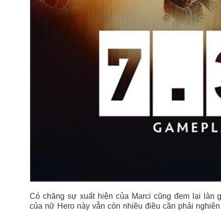
Có chăng sự xuất hiện của Marci cũng đem lại làn
của nữ Hero này vẫn còn nhiều điều cần phải nghiên