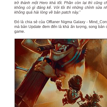
trở thành một Hero khá tốt. Phần còn lại thì cũng
không có gì đáng kể. Với tôi thì những chỉnh sửa nh
không quá hài lòng về bản patch này."
Đó là chia sẻ của Offlaner Nigma Galaxy - Mind_Con
mà bản Update đem đến là khá ấn tượng, song bản cậ
game.