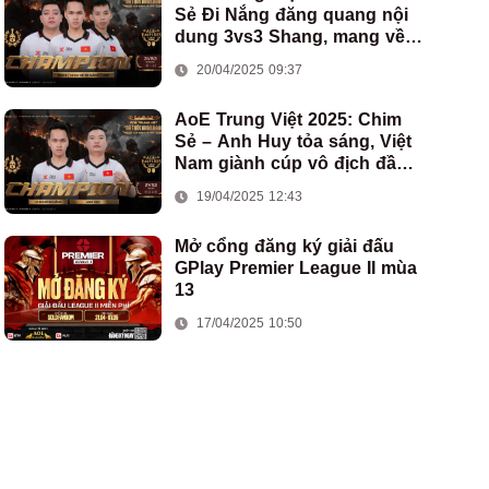
Sẻ Đi Nắng đăng quang nội
dung 3vs3 Shang, mang về
chức vô địch thứ hai cho
20/04/2025 09:37
đoàn AoE Việt Nam
AoE Trung Việt 2025: Chim
Sẻ – Anh Huy tỏa sáng, Việt
Nam giành cúp vô địch đầu
tiên ở thể thức 2vs2 Assyrian
19/04/2025 12:43
Mở cổng đăng ký giải đấu
GPlay Premier League II mùa
13
17/04/2025 10:50