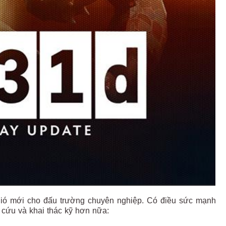
 gió mới cho đấu trường chuyên nghiệp. Có điều sức mạnh
 cứu và khai thác kỹ hơn nữa: