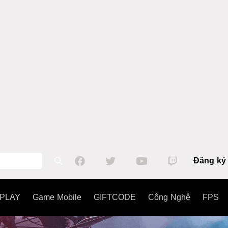
Đăng ký
PLAY
Game Mobile
GIFTCODE
Công Nghệ
FPS