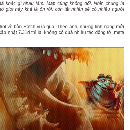
 chả khác gì nhau lắm. Map cũng không đổi. Nhìn chung là
ỏ giọt này khá là ổn rồi, còn tất nhiên sẽ có nhiều người
trol về bản Patch vừa qua. Theo anh, những tính năng mới
p nhật 7.31d thì lại không có quá nhiều tác động tới meta