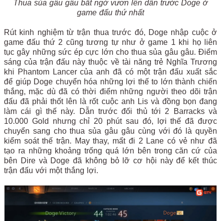
Thua sủa gâu gâu bất ngờ vươn lên dẫn trước Doge ở
game đấu thứ nhất
Rút kinh nghiệm từ trận thua trước đó, Doge nhập cuộc ở
game đấu thứ 2 cũng tương tự như ở game 1 khi họ liên
tục gây những sức ép cực lớn cho thua sủa gâu gâu. Điểm
sáng của trận đấu này thuộc về tài năng trẻ Nghĩa Trương
khi Phantom Lancer của anh đã có một trận đấu xuất sắc
để giúp Doge chuyển hóa những lợi thế to lớn thành chiến
thắng, mặc dù đã có thời điểm những người theo dõi trận
đấu đã phải thốt lên là rốt cuộc anh Lis và đồng bọn đang
làm cái gì thế này. Dẫn trước đối thủ tới 2 Barracks và
10.000 Gold nhưng chỉ 20 phút sau đó, lợi thế đã được
chuyển sang cho thua sủa gâu gâu cùng với đó là quyền
kiểm soát thế trận. May thay, mất đi 2 Lane có vẻ như đã
tạo ra những khoảng trống quá lớn bên trong căn cứ của
bên Dire và Doge đã không bỏ lỡ cơ hội này để kết thúc
trận đấu với một thắng lợi.