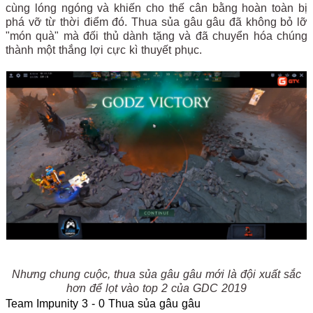
cùng lóng ngóng và khiến cho thế cân bằng hoàn toàn bị
phá vỡ từ thời điểm đó. Thua sủa gâu gâu đã không bỏ lỡ
"món quà" mà đối thủ dành tặng và đã chuyển hóa chúng
thành một thắng lợi cực kì thuyết phục.
Nhưng chung cuộc, thua sủa gâu gâu mới là đội xuất sắc
hơn để lọt vào top 2 của GDC 2019
Team Impunity 3 - 0 Thua sủa gâu gâu