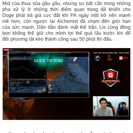
Mid của thua sủa gâu gâu, nhưng sự bất cẩn trong những
pha xử lý ở những thời điểm quan trọng đã khiến cho
Doge phải trả giá cực đắt khi PA ngày một trở nên mạnh
mẽ hơn, còn ngược lại Alchemist đã chạm đến giới hạn
của sức mạnh. Dần dần đánh mất thế trận, Lis cùng đồng
bọn không thể giữ cho mình lợi thế quá lâu trước khi để
đối phương lật kèo thành công sau 50 phút thi đấu.