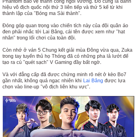
Phantom bảo vệ thành công ngôi vương. Đó cũng là danh
hiệu vô địch quốc nội thứ 3 liên tiếp và thứ 5 kể từ khi
thành lập của "Bóng ma Sài thành".
Đóng góp quan trọng vào chiến tích này của đội quân áo
đen phải nhắc tới Lai Bâng, cái tên được xem như "hạt
nhân" trong lối chơi của toàn đội.
Còn nhớ ở ván 5 Chung kết giải mùa Đông vừa qua, Zuka
trong tay tuyển thủ họ Thóng đã có những pha lả lướt để
tạo ra cú "quét sạch" V Gaming đầy bất ngờ.
Và với đẳng cấp đã được chứng minh rõ nét ở kèo Bo7
gần nhất, không quá ngạc nhiên khi
Lai Bâng
được lựa
chọn vào line-up "vô địch liên khu vực".