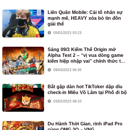
Liên Quân Mobile: Cải tổ nhân sự
mạnh mẽ, HEAVY xóa bỏ tin đồn
giải thể
05/01/2023 03:23
Sáng 09/3 Kiếm Thế Origin mở
Alpha Test 2 – “vị vua dòng game
kiếm hiệp nhập vai” chính thức tái
xuất trên mobile
09/03/2023 06:35
Bắt gặp dàn hot TikToker dập dìu
check-in Miêu Võ Lâm tại Phố đi bộ
03/02/2023 08:10
Du Hành Thời Gian, rinh iPad Pro
cùng OMG 3Q – VNG