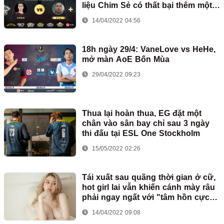
liệu Chim Sẻ có thất bại thêm một
lần nữa?
14/04/2022 04:56
18h ngày 29/4: VaneLove vs HeHe,
mở màn AoE Bốn Mùa
29/04/2022 09:23
Thua lại hoàn thua, EG đặt một
chân vào sân bay chỉ sau 3 ngày
thi đấu tại ESL One Stockholm
15/05/2022 02:26
Tái xuất sau quãng thời gian ở cữ,
hot girl lai vẫn khiến cánh mày râu
phải ngay ngất với "tâm hồn cực
khủng"
14/04/2022 09:08