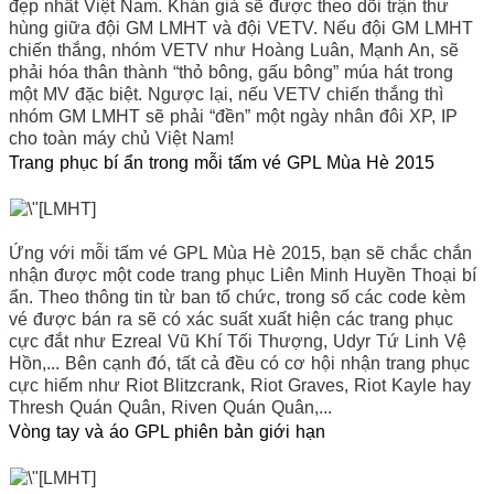
đẹp nhất Việt Nam. Khán giả sẽ được theo dõi trận thư
hùng giữa đội GM LMHT và đội VETV. Nếu đội GM LMHT
chiến thắng, nhóm VETV như Hoàng Luân, Mạnh An, sẽ
phải hóa thân thành “thỏ bông, gấu bông” múa hát trong
một MV đặc biệt. Ngược lại, nếu VETV chiến thắng thì
nhóm GM LMHT sẽ phải “đền” một ngày nhân đôi XP, IP
cho toàn máy chủ Việt Nam!
Trang phục bí ẩn trong mỗi tấm vé GPL Mùa Hè 2015
Ứng với mỗi tấm vé GPL Mùa Hè 2015, bạn sẽ chắc chắn
nhận được một code trang phục Liên Minh Huyền Thoại bí
ẩn. Theo thông tin từ ban tổ chức, trong số các code kèm
vé được bán ra sẽ có xác suất xuất hiện các trang phục
cực đắt như Ezreal Vũ Khí Tối Thượng, Udyr Tứ Linh Vệ
Hồn,... Bên cạnh đó, tất cả đều có cơ hội nhận trang phục
cực hiếm như Riot Blitzcrank, Riot Graves, Riot Kayle hay
Thresh Quán Quân, Riven Quán Quân,...
Vòng tay và áo GPL phiên bản giới hạn