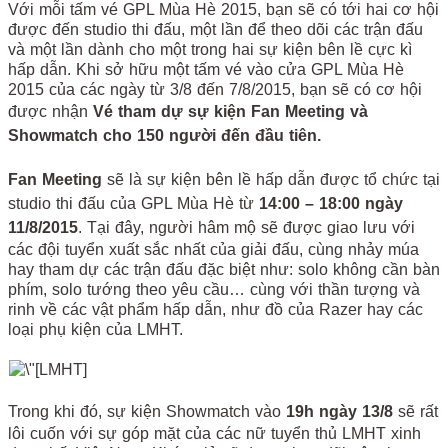
Với mỗi tấm vé GPL Mùa Hè 2015, bạn sẽ có tới hai cơ hội
được đến studio thi đấu, một lần để theo dõi các trận đấu
và một lần dành cho một trong hai sự kiện bên lề cực kì
hấp dẫn. Khi sở hữu một tấm vé vào cửa GPL Mùa Hè
2015 của các ngày từ 3/8 đến 7/8/2015, bạn sẽ có cơ hội
được nhận
Vé tham dự sự kiện Fan Meeting và
Showmatch cho 150 người đến đầu tiên.
Fan Meeting
sẽ là sự kiện bên lề hấp dẫn được tổ chức tại
studio thi đấu của GPL Mùa Hè từ
14:00 – 18:00 ngày
11/8/2015
. Tại đây, người hâm mộ sẽ được giao lưu với
các đội tuyển xuất sắc nhất của giải đấu, cùng nhảy múa
hay tham dự các trận đấu đặc biệt như: solo không cần bàn
phím, solo tướng theo yêu cầu… cùng với thần tượng và
rinh về các vật phẩm hấp dẫn, như đồ của Razer hay các
loại phụ kiện của LMHT.
Trong khi đó, sự kiện Showmatch vào
19h ngày 13/8
sẽ rất
lôi cuốn với sự góp mặt của các nữ tuyển thủ LMHT xinh