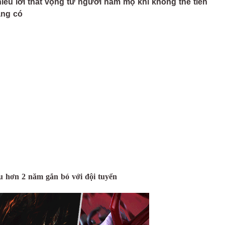
hiều lời thất vọng từ người hâm mộ khi không thể tiến
ang có
u hơn 2 năm gắn bó với đội tuyển