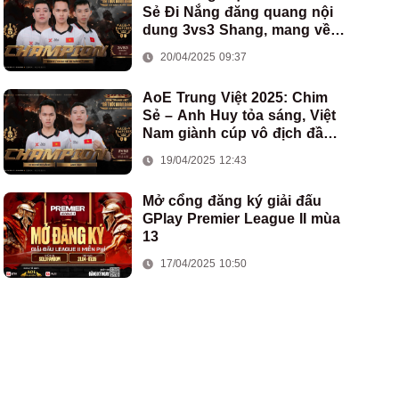
Sẻ Đi Nắng đăng quang nội
dung 3vs3 Shang, mang về
chức vô địch thứ hai cho
20/04/2025 09:37
đoàn AoE Việt Nam
AoE Trung Việt 2025: Chim
Sẻ – Anh Huy tỏa sáng, Việt
Nam giành cúp vô địch đầu
tiên ở thể thức 2vs2 Assyrian
19/04/2025 12:43
Mở cổng đăng ký giải đấu
GPlay Premier League II mùa
13
17/04/2025 10:50