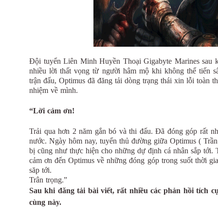
Đội tuyển Liên Minh Huyền Thoại Gigabyte Marines sau k
nhiều lời thất vọng từ người hâm mộ khi không thể tiến
trận đấu, Optimus đã đăng tải dòng trạng thái xin lỗi toàn 
nhiệm về mình.
“Lời cảm ơn!
Trải qua hơn 2 năm gắn bó và thi đấu. Đã đóng góp rất nhi
nước. Ngày hôm nay, tuyển thủ đường giữa Optimus ( Trầ
bị cũng như thực hiện cho những dự định cá nhân sắp tới. T
cảm ơn đến Optimus về những đóng góp trong suốt thời gia
săp tới.
Trân trọng.”
Sau khi đăng tải bài viết, rất nhiều các phản hồi tích 
cùng này.