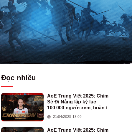
Đọc nhiều
AoE Trung Việt 2025: Chim
Sẻ Đi Nắng lập kỷ lục
100.000 người xem, hoàn tất
cú hat-trick vô địch cho AoE
21/04/2025 13:09
Việt Nam
AoE Trung Việt 2025: Chim