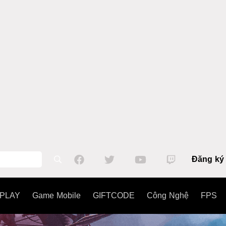
Đăng ký
PLAY
Game Mobile
GIFTCODE
Công Nghệ
FPS