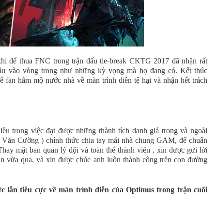
hi để thua FNC trong trận đấu tie-break CKTG 2017 đã nhận rất
 sâu vào vòng trong như những kỳ vọng mà họ đang có. Kết thúc
thể fan hâm mộ nước nhà về màn trình diễn tệ hại và nhận hết trách
ều trong việc đạt được những thành tích danh giá trong và ngoài
n Văn Cường ) chính thức chia tay mái nhà chung GAM, để chuẩn
hay mặt ban quản lý đội và toàn thể thành viên , xin được gửi lời
n vừa qua, và xin được chúc anh luôn thành công trên con đường
cực lẫn tiêu cực về màn trình diễn của Optimus trong trận cuối