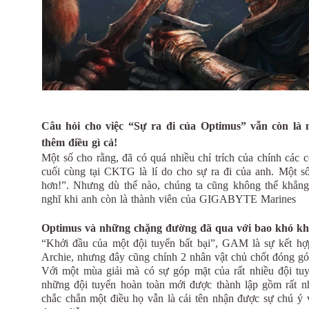
Câu hỏi cho việc “Sự ra đi của Optimus” vẫn còn là 
thêm điều gì cả!
Một số cho rằng, đã có quá nhiều chỉ trích của chính các 
cuối cùng tại CKTG là lí do cho sự ra đi của anh. Một 
hơn!”. Nhưng dù thế nào, chúng ta cũng không thể khẳng 
nghĩ khi anh còn là thành viên của GIGABYTE Marines
Optimus và những chặng đường đã qua với bao khó kh
“Khởi đầu của một đội tuyển bất bại”, GAM là sự kết hợp
Archie, nhưng đây cũng chính 2 nhân vật chủ chốt đóng gó
Với một mùa giải mà có sự góp mặt của rất nhiều đội tuy
những đội tuyển hoàn toàn mới được thành lập gồm rất n
chắc chắn một điều họ vẫn là cái tên nhận được sự chú 