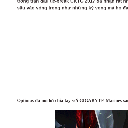
trong trận đấu tie-break CKTG 2017 đã nhận rất n
sâu vào vòng trong như những kỳ vọng mà họ đ
Optimus đã nói lời chia tay với GIGABYTE Marines sa