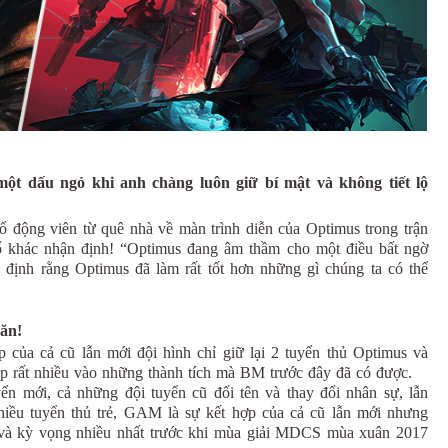
một dấu ngỏ khi anh chàng luôn giữ bí mật và không tiết lộ
cổ động viên từ quê nhà về màn trình diễn của Optimus trong trận
số khác nhận định! “Optimus đang âm thầm cho một điều bất ngờ
định rằng Optimus đã làm rất tốt hơn những gì chúng ta có thể
ăn!
 của cả cũ lẫn mới đội hình chỉ giữ lại 2 tuyển thủ Optimus và
p rất nhiều vào những thành tích mà BM trước đây đã có được.
ển mới, cả những đội tuyển cũ đổi tên và thay đổi nhân sự, lẫn
hiều tuyển thủ trẻ, GAM là sự kết hợp của cả cũ lẫn mới nhưng
ý và kỳ vọng nhiều nhất trước khi mùa giải MDCS mùa xuân 2017