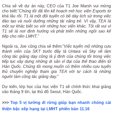
Chia sẻ về dự án này, CEO của T1 Joe Marsh vui mừng
cho biết:
"Chúng tôi đã lên kế hoạch mở học viện Esports từ
khá lâu rồi. T1 là một đội tuyển có bề dày lịch sử trong việc
đào tạo và nuôi dưỡng những tài năng trẻ. Vì vậy, TEA là
một sự khác biệt so với những học viện khác. Tôi rất vui vì
T1 sẽ là nơi định hướng và phát triển những ngôi sao kế
tiếp cho nền LMHT."
Ngoài ra, Joe cũng chia sẻ thêm:
"Việc tuyển mộ những cựu
thành viên của SKT trước đây là Untara và Sky về làm
công tác giảng dạy cũng là ý định của chúng tôi trong việc
tiếp tục xây dựng những di sản vĩ đại của thể thao điện tử
Hàn Quốc. Chúng tôi mong muốn có thêm nhiều cựu tuyển
thủ chuyên nghiệp tham gia TEA với tư cách là những
người làm công tác giảng dạy.”
Dự kiến, lớp học của học viện T1 sẽ chính thức khai giảng
vào tháng 9 tới, tại thủ đô Seoul, Hàn Quốc.
>>>
Top 5 vị tướng đi rừng giúp bạn nhanh chóng cải
thiện bậc xếp hạng tại LMHT phiên bản 11.16