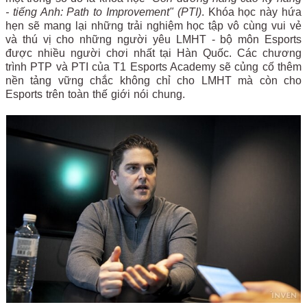
- tiếng Anh: Path to Improvement" (PTI)
. Khóa học này hứa
hẹn sẽ mang lại những trải nghiệm học tập vô cùng vui vẻ
và thú vị cho những người yêu LMHT - bộ môn Esports
được nhiều người chơi nhất tại Hàn Quốc. Các chương
trình PTP và PTI của T1 Esports Academy sẽ củng cố thêm
nền tảng vững chắc không chỉ cho LMHT mà còn cho
Esports trên toàn thế giới nói chung.