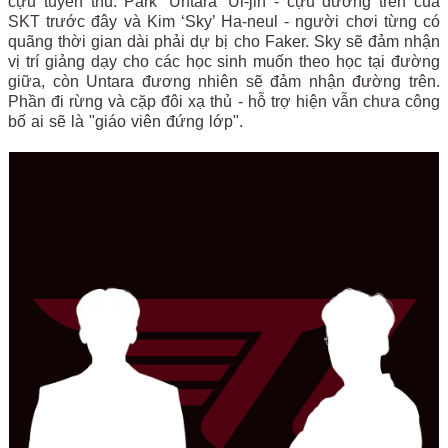
cựu tuyển thủ: Park ‘Untara’ Ui-jin - cựu đường trên của
SKT trước đây và Kim ‘Sky’ Ha-neul - người chơi từng có
quãng thời gian dài phải dự bị cho Faker. Sky sẽ đảm nhận
vị trí giảng dạy cho các học sinh muốn theo học tại đường
giữa, còn Untara đương nhiên sẽ đảm nhận đường trên.
Phần đi rừng và cặp đôi xạ thủ - hỗ trợ hiện vẫn chưa công
bố ai sẽ là "giáo viên đứng lớp".