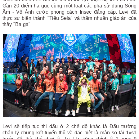
Gần 20 điểm hạ gục cùng một loạt các pha sử dụng Sóng
Âm - Vô Ảnh cước phong cách Insec đẳng cấp, Levi đã
thực sự biến thành "Tiểu Sela" và thấm nhuần giáo án của
thầy "Ba gà".
Levi sẽ tiếp tục thi đấu ở 2 chế độ khác là Đấu trường
chân lý chung kết tuyển thủ và đặc biệt là màn so tài 1vs1
trước đối thủ khó chơi là Uzi. Uzi cũng chính là 1 trong 9