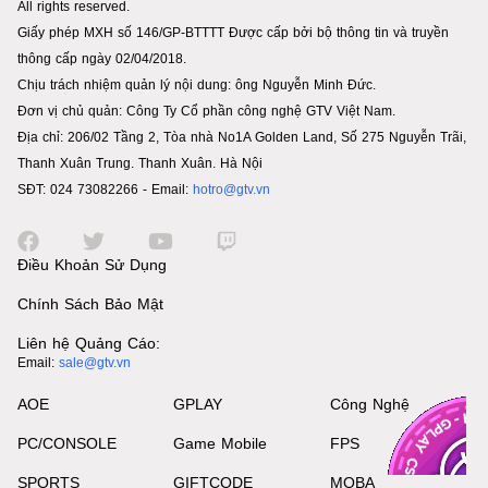
All rights reserved.
Giấy phép MXH số 146/GP-BTTTT Được cấp bởi bộ thông tin và truyền
thông cấp ngày 02/04/2018.
Chịu trách nhiệm quản lý nội dung: ông Nguyễn Minh Đức.
Đơn vị chủ quản: Công Ty Cổ phần công nghệ GTV Việt Nam.
Địa chỉ: 206/02 Tầng 2, Tòa nhà No1A Golden Land, Số 275 Nguyễn Trãi,
Thanh Xuân Trung. Thanh Xuân. Hà Nội
SĐT: 024 73082266 - Email:
hotro@gtv.vn
Điều Khoản Sử Dụng
Chính Sách Bảo Mật
Liên hệ Quảng Cáo:
Email:
sale@gtv.vn
AOE
GPLAY
Công Nghệ
PC/CONSOLE
Game Mobile
FPS
SPORTS
GIFTCODE
MOBA