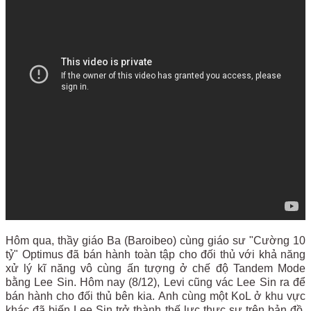
Hôm qua, thầy giáo Ba (Baroibeo) cùng giáo sư "Cường 10
tỷ" Optimus đã bán hành toàn tập cho đối thủ với khả năng
xử lý kĩ năng vô cùng ấn tượng ở chế độ Tandem Mode
bằng Lee Sin. Hôm nay (8/12), Levi cũng vác Lee Sin ra để
bán hành cho đối thủ bên kia. Anh cùng một KoL ở khu vực
khác đã biến Lee Sin trở thành thế lực thực sự trên bản đồ.