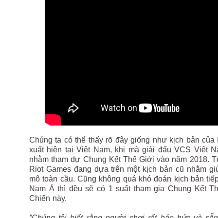
Chúng ta có thể thấy rõ đây giống như kịch bản củ
xuất hiện tại Việt Nam, khi mà giải đấu VCS Việt
nhằm tham dự Chung Kết Thế Giới vào năm 2018. Tốc
Riot Games đang dựa trên một kịch bản cũ nhằm gi
mô toàn cầu. Cũng không quá khó đoán kịch bản tiếp
Nam Á thì đều sẽ có 1 suất tham gia Chung Kết Th
Chiến này.
”Chúng tôi biết rằng người chơi rất háo hức và s