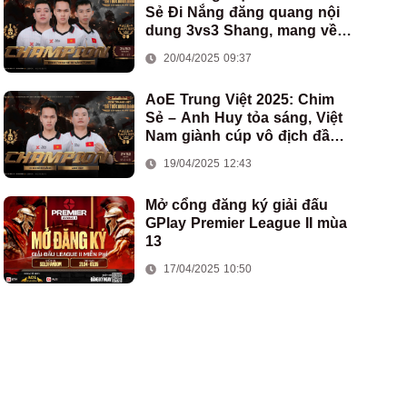
Sẻ Đi Nắng đăng quang nội
dung 3vs3 Shang, mang về
chức vô địch thứ hai cho
20/04/2025 09:37
đoàn AoE Việt Nam
AoE Trung Việt 2025: Chim
Sẻ – Anh Huy tỏa sáng, Việt
Nam giành cúp vô địch đầu
tiên ở thể thức 2vs2 Assyrian
19/04/2025 12:43
Mở cổng đăng ký giải đấu
GPlay Premier League II mùa
13
17/04/2025 10:50