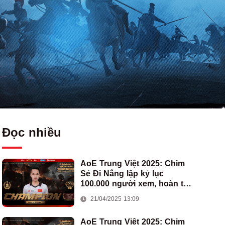
Đọc nhiều
AoE Trung Việt 2025: Chim
Sẻ Đi Nắng lập kỷ lục
100.000 người xem, hoàn tất
cú hat-trick vô địch cho AoE
21/04/2025 13:09
Việt Nam
AoE Trung Việt 2025: Chim