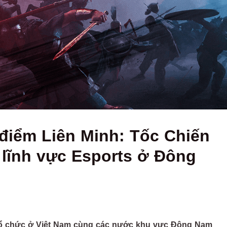
 điểm Liên Minh: Tốc Chiến
 lĩnh vực Esports ở Đông
à tổ chức ở Việt Nam cùng các nước khu vực Đông Nam