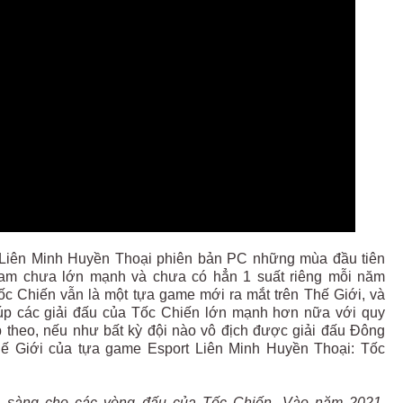
a Liên Minh Huyền Thoại phiên bản PC những mùa đầu tiên
 Nam chưa lớn mạnh và chưa có hẳn 1 suất riêng mỗi năm
 Chiến vẫn là một tựa game mới ra mắt trên Thế Giới, và
úp các giải đấu của Tốc Chiến lớn mạnh hơn nữa với quy
 theo, nếu như bất kỳ đội nào vô địch được giải đấu Đông
ế Giới của tựa game Esport Liên Minh Huyền Thoại: Tốc
ẵn sàng cho các vòng đấu của Tốc Chiến. Vào năm 2021,