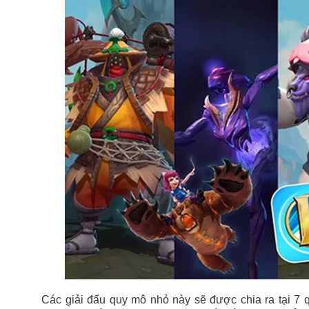
Các giải đấu quy mô nhỏ này sẽ được chia ra tại 7 q