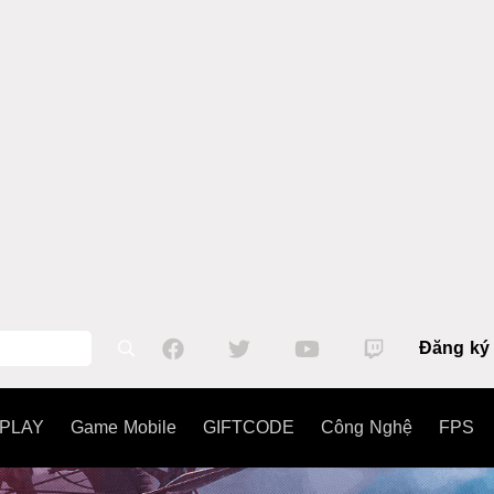
Đăng ký
PLAY
Game Mobile
GIFTCODE
Công Nghệ
FPS