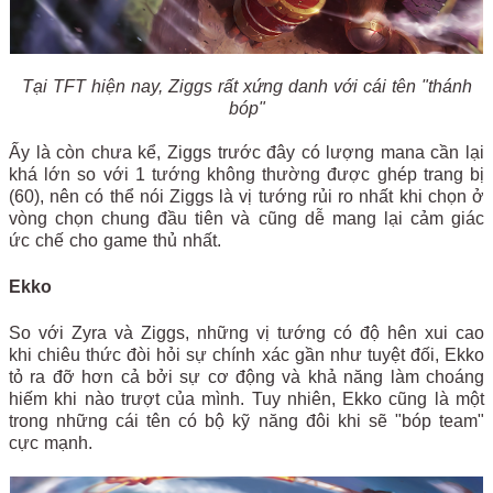
Tại TFT hiện nay, Ziggs rất xứng danh với cái tên "thánh
bóp"
Ấy là còn chưa kể, Ziggs trước đây có lượng mana cần lại
khá lớn so với 1 tướng không thường được ghép trang bị
(60), nên có thể nói Ziggs là vị tướng rủi ro nhất khi chọn ở
vòng chọn chung đầu tiên và cũng dễ mang lại cảm giác
ức chế cho game thủ nhất.
Ekko
So với Zyra và Ziggs, những vị tướng có độ hên xui cao
khi chiêu thức đòi hỏi sự chính xác gần như tuyệt đối, Ekko
tỏ ra đỡ hơn cả bởi sự cơ động và khả năng làm choáng
hiếm khi nào trượt của mình. Tuy nhiên, Ekko cũng là một
trong những cái tên có bộ kỹ năng đôi khi sẽ "bóp team"
cực mạnh.