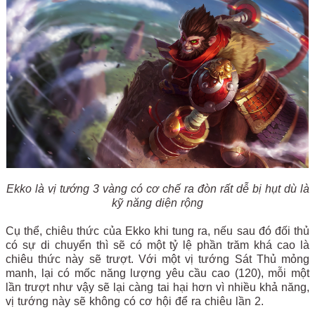
Ekko là vị tướng 3 vàng có cơ chế ra đòn rất dễ bị hụt dù là
kỹ năng diện rộng
Cụ thể, chiêu thức của Ekko khi tung ra, nếu sau đó đối thủ
có sự di chuyển thì sẽ có một tỷ lệ phần trăm khá cao là
chiêu thức này sẽ trượt. Với một vị tướng Sát Thủ mỏng
manh, lại có mốc năng lượng yêu cầu cao (120), mỗi một
lần trượt như vậy sẽ lại càng tai hại hơn vì nhiều khả năng,
vị tướng này sẽ không có cơ hội để ra chiêu lần 2.