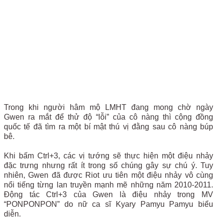
Trong khi người hâm mộ LMHT đang mong chờ ngày
Gwen ra mắt để thử độ “lỗi” của cô nàng thì cộng đồng
quốc tế đã tìm ra một bí mật thú vị đằng sau cô nàng búp
bê.
Khi bấm Ctrl+3, các vị tướng sẽ thực hiện một điệu nhảy
đặc trưng nhưng rất ít trong số chúng gây sự chú ý. Tuy
nhiên, Gwen đã được Riot ưu tiên một điệu nhảy vô cùng
nổi tiếng từng lan truyền mạnh mẽ những năm 2010-2011.
Động tác Ctrl+3 của Gwen là điệu nhảy trong MV
“PONPONPON” do nữ ca sĩ Kyary Pamyu Pamyu biểu
diễn.