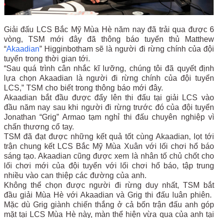
Giải đấu LCS Bắc Mỹ Mùa Hè năm nay đã trải qua được 6
vòng, TSM mới đây đã thông báo tuyển thủ Matthew
“
Akaadian
” Higginbotham sẽ là người đi rừng chính của đội
tuyển trong thời gian tới.
“Sau quá trình cân nhắc kĩ lưỡng, chúng tôi đã quyết định
lựa chọn Akaadian là người đi rừng chính của đội tuyển
LCS,” TSM cho biết trong thông báo mới đây.
Akaadian bắt đầu được đẩy lên thi đấu tại giải LCS vào
đầu năm nay sau khi người đi rừng trước đó của đội tuyển
Jonathan “Grig” Armao tạm nghỉ thi đấu chuyên nghiệp vì
chấn thương cổ tay.
TSM đã đạt được những kết quả tốt cùng Akaadian, lọt tới
trận chung kết LCS Bắc Mỹ Mùa Xuân với lối chơi hổ báo
sáng tạo. Akaadian cũng được xem là nhân tố chủ chốt cho
lối chơi mới của đội tuyển với lối chơi hổ báo, tập trung
nhiều vào can thiệp các đường của anh.
Không thể chọn được người đi rừng duy nhất, TSM bắt
đầu giải Mùa Hè với Akaadian và Grig thi đấu luân phiên.
Mặc dù Grig giành chiến thắng ở cả bốn trận đấu anh góp
mặt tại LCS Mùa Hè này, màn thể hiện vừa qua của anh tại