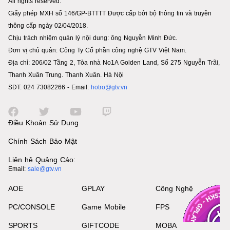
All rights reserved.
Giấy phép MXH số 146/GP-BTTTT Được cấp bởi bộ thông tin và truyền
thông cấp ngày 02/04/2018.
Chịu trách nhiệm quản lý nội dung: ông Nguyễn Minh Đức.
Đơn vị chủ quản: Công Ty Cổ phần công nghệ GTV Việt Nam.
Địa chỉ: 206/02 Tầng 2, Tòa nhà No1A Golden Land, Số 275 Nguyễn Trãi,
Thanh Xuân Trung. Thanh Xuân. Hà Nội
SĐT: 024 73082266 - Email:
hotro@gtv.vn
Điều Khoản Sử Dụng
Chính Sách Bảo Mật
Liên hệ Quảng Cáo:
Email:
sale@gtv.vn
AOE
GPLAY
Công Nghệ
PC/CONSOLE
Game Mobile
FPS
SPORTS
GIFTCODE
MOBA