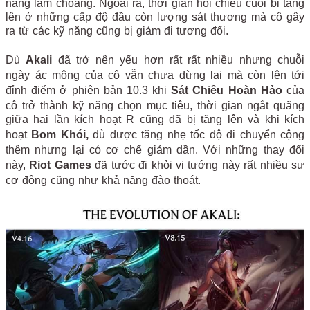
năng làm choáng. Ngoài ra, thời gian hồi chiêu cuối bị tăng
lên ở những cấp độ đầu còn lượng sát thương mà cô gây
ra từ các kỹ năng cũng bị giảm đi tương đối.
Dù
Akali
đã trở nên yếu hơn rất rất nhiều nhưng chuỗi
ngày ác mộng của cô vẫn chưa dừng lại mà còn lên tới
đỉnh điểm ở phiên bản 10.3 khi
Sát Chiêu Hoàn Hảo
của
cô trở thành kỹ năng chọn mục tiêu, thời gian ngắt quãng
giữa hai lần kích hoạt R cũng đã bị tăng lên và khi kích
hoạt
Bom Khói,
dù được tăng nhẹ tốc độ di chuyển cộng
thêm nhưng lại có cơ chế giảm dần. Với những thay đổi
này,
Riot Games
đã tước đi khỏi vị tướng này rất nhiều sự
cơ động cũng như khả năng đào thoát.