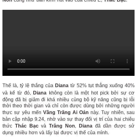
Thế là, tỷ lệ thắng của
Diana
từ 52% tụt thẳng xuống 40%
và kể từ đó,
Diana
không còn là một hot pick bởi sự cơ
động đã bị giảm đi khá nhiều cùng bộ kỹ năng cũng bị lỗi
thời theo thời gian và chỉ còn được dùng bởi những người
thực sự yêu mến
Vầng Trăng Ai Oán
này. Tuy nhiên, sau
bản cập nhập 9.24, nhờ vào sự thay đổi vị trí của hai chiêu
thức
Thác Bạc
và
Trăng Non
,
Diana
đã dần được sử
dụng nhiều hơn và lấy lại được vị thế của mình.