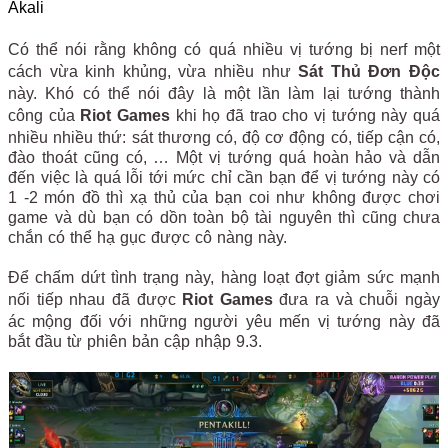
Akali
Có thể nói rằng không có quá nhiều vị tướng bị nerf một
cách vừa kinh khủng, vừa nhiều như
Sát Thủ Đơn Độc
này. Khó có thể nói đây là một lần làm lại tướng thành
công của
Riot Games
khi họ đã trao cho vị tướng này quá
nhiều nhiều thứ: sát thương có, độ cơ động có, tiếp cận có,
đào thoát cũng có, … Một vị tướng quá hoàn hảo và dẫn
đến việc là quá lỗi tới mức chỉ cần bạn để vị tướng này có
1 -2 món đồ thì xạ thủ của bạn coi như không được chơi
game và dù bạn có dồn toàn bộ tài nguyên thì cũng chưa
chắn có thể hạ gục được cô nàng này.
Để chấm dứt tình trạng này, hàng loạt đợt giảm sức mạnh
nối tiếp nhau đã được
Riot Games
đưa ra và chuỗi ngày
ác mộng đối với những người yêu mến vị tướng này đã
bắt đầu từ phiên bản cập nhập 9.3.