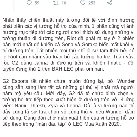
Nhận thấy chiến thuật này tương đối tệ với định hướng
phát triển các vị tướng hỗ trợ của mình, 1 phần cũng vì ảnh
hưởng trực tiếp tới các người chơi thích sử dụng những vị
tướng thuần đi đường trên, Riot đã phải ra tay ở 2 phiên
bản mới nhất để khiến cả Sona và Soraka biến mất khỏi vị
trí đường trên. Tất nhiên mọi thứ chỉ là sự tạm thời bởi có
lẽ Riot cần nhắm vào toàn bộ các tướng hỗ trợ. Tuần vừa
rồi, G2 dùng Janna đi đường trên và khiến Fnatic - đội
tuyển đứng thứ 2 trên BXH LEC phải ôm hận.
G2 Esports tất nhiên chưa muốn dừng lại, bởi Wunder
cũng sẵn sàng làm tất cả những gì thú vị nhất mà người
hâm mộ yêu cầu. Mới đây, G2 đã tổ chức bình chọn vị
tướng hỗ trợ tiếp theo xuất hiện ở đường trên với 4 ứng
viên: Nami, Thresh, Zyra và Leona. Dù là vị tướng nào thì
đây cũng là sự lựa chọn vô cùng thú vị nếu Wunder dám
sử dụng. Cùng đón chờ màn xuất hiện của vị tướng hỗ trợ
tiếp theo trong "màn đấu tập" ở LEC Mùa Xuân 2020.