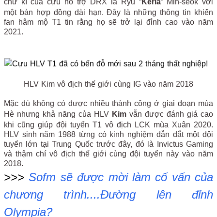
chữ kí của cựu hỗ trợ DRX là Ryu “
Keria
” Min-seok với
một bản hợp đồng dài hạn. Đây là những thông tin khiến
fan hâm mộ T1 tin rằng họ sẽ trở lại đỉnh cao vào năm
2021.
HLV Kim vô địch thế giới cùng IG vào năm 2018
Mặc dù không có được nhiều thành công ở giai đoạn mùa
Hè nhưng khả năng của HLV
Kim
vẫn được đánh giá cao
khi cũng giúp đội tuyển T1 vô địch LCK mùa Xuân 2020.
HLV sinh năm 1988 từng có kinh nghiệm dẫn dắt một đội
tuyển lớn tại Trung Quốc trước đây, đó là Invictus Gaming
và thậm chí vô địch thế giới cùng đội tuyển này vào năm
2018.
>>>
Sofm sẽ được mời làm cố vấn của
chương trình....Đường lên đỉnh
Olympia?