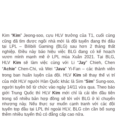
Kim “
Kim
” Jeong-soo, cựu HLV trưởng của T1, cuối cùng
cũng đã tìm được ngôi nhà mới là đội tuyển đang thi đấu
tại LPL – Bilibili Gaming (BLG) sau hơn 2 tháng thất
nghiệp. Điều này báo hiệu việc BLG đang có kế hoạch
vươn mình mạnh mẽ ở LPL mùa Xuân 2021. Tại BLG,
HLV
Kim
sẽ làm việc cùng với Li “
Jay
” Chieh, Chen
“
Achie
” Chen-Chi, và Wei “
Java
” Yi-Fan – các thành viên
trong ban huấn luyện của đội. HLV
Kim
sẽ thay thế vị trí
của một HLV người Hàn Quốc khác là Sim “
Sim
” Sung-soo,
người tuyên bố từ chức vào ngày 14/11 vừa qua. Theo báo
giới Trung Quốc thì HLV
Kim
mới chỉ là cái tên đầu tiên
trong số nhiều bản hợp đồng sẽ tới với BLG ở kì chuyển
nhượng này. Nếu thực sự muốn cạnh tranh với các đội
tuyển top đầu tại LPL thì ngoài HLV, BLG còn cần bổ sung
thêm nhiều tuyển thủ có đẳng cấp cao nữa.