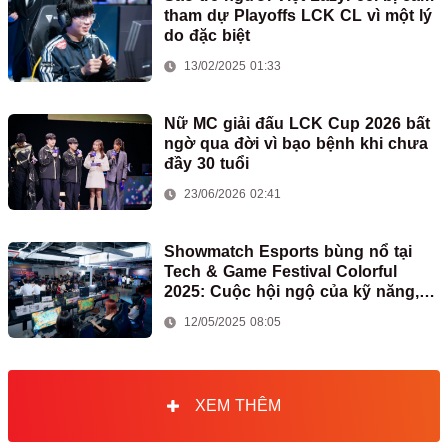
tham dự Playoffs LCK CL vì một lý
do đặc biệt
13/02/2025 01:33
Nữ MC giải đấu LCK Cup 2026 bất
ngờ qua đời vì bạo bệnh khi chưa
đầy 30 tuổi
23/06/2026 02:41
Showmatch Esports bùng nổ tại
Tech & Game Festival Colorful
2025: Cuộc hội ngộ của kỹ năng,
đam mê và bất ngờ
12/05/2025 08:05
XEM THÊM