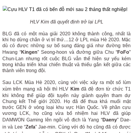
HLV Kim đã quyết định trở lại LPL
BLG đã có một mùa giải 2020 không thành công, nhất là
khi họ dừng chân ở vị trí thứ…12 ở LPL mùa Hè 2020. Mặc
dù có được những sự bổ sung đáng giá như đường trên
Hwang “
Kingen
” Seong-hoon và đường giữa Chu “
FoFo
”
Chun-Lan nhưng rốt cuộc BLG vẫn thể hiện sự yếu kém
trong khâu triển khai chiến thuật và thiếu gắn kết giữa các
thành viên trong đội.
Sau LCK Mùa Hè 2020, cùng với việc xảy ra một số lùm
xùm trên mạng xã hội thì HLV
Kim
đã đệ đơn từ chức T1
khi không thể giúp đội tuyển này giành quyền tham dự
Chung kết Thế giới 2020. Họ đã để thua khá muối mặt
trước GEN ở vòng loại khu vực Hàn Quốc. Về phần cựu
vương LCK, họ cũng vừa bổ nhiệm hai HLV đã giúp
DAMWON Gaming lên ngôi vô địch là Yang “
Daeny
” Dae-
in và Lee “
Zefa
” Jae-min. Cùng với đó họ cũng đã có được