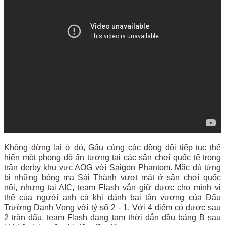
Không dừng lại ở đó, Gấu cùng các đồng đội tiếp tục thể
hiện một phong độ ấn tượng tại các sân chơi quốc tế trong
trận derby khu vực AOG với Saigon Phantom. Mặc dù từng
bị những bóng ma Sài Thành vượt mặt ở sân chơi quốc
nội, nhưng tại AIC, team Flash vẫn giữ được cho mình vị
thế của người anh cả khi đánh bại tân vương của Đấu
Trường Danh Vọng với tỷ số 2 - 1. Với 4 điểm có được sau
2 trận đấu, team Flash đang tạm thời dẫn đầu bảng B sau