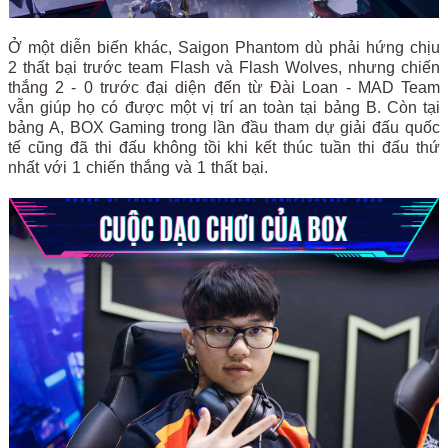
Ở một diễn biến khác, Saigon Phantom dù phải hứng chịu
2 thất bại trước team Flash và Flash Wolves, nhưng chiến
thắng 2 - 0 trước đại diện đến từ Đài Loan - MAD Team
vẫn giúp họ có được một vị trí an toàn tại bảng B. Còn tại
bảng A, BOX Gaming trong lần đầu tham dự giải đấu quốc
tế cũng đã thi đấu không tồi khi kết thúc tuần thi đấu thứ
nhất với 1 chiến thắng và 1 thất bại.