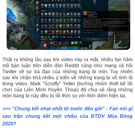
Thật ra không lâu sau khi video này ra mắt, nhiều fan hâm
mộ bàn luận trên diễn đàn Reddit cũng như mạng xã hội
Twitter về sự bá đạo của những trang bị mới. Tuy nhiên
sau khi nhận khá nhiều ý kiến về những trang bị vô tình lộ
trong video, Mark “Scruffy” Yetter (trưởng nhóm thiết kế lối
chơi của Liên Minh Huyền Thoại) đã chia sẻ rằng những
món trang bị này đều bị lỗi thời so với thời điểm hiện tại.
>>> "Chung kết nhạt nhất từ trước đến giờ" - Fan nói gì
sau trận chung kết một chiều của ĐTDV Mùa Đông
2020?