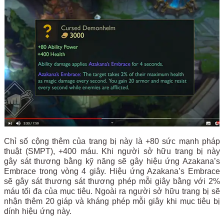
Chỉ số cộng thêm của trang bị này là +80 sức mạnh pháp
thuật (SMPT), +400 máu. Khi người sở hữu trang bị này
gây sát thương bằng kỹ năng sẽ gây hiệu ứng Azakana’s
Embrace trong vòng 4 giây. Hiệu ứng Azakana’s Embrace
sẽ gây sát thương sát thương phép mỗi giây bằng với 2%
máu tối đa của mục tiêu. Ngoài ra người sở hữu trang bị sẽ
nhận thêm 20 giáp và kháng phép mỗi giây khi mục tiêu bị
dính hiệu ứng này.