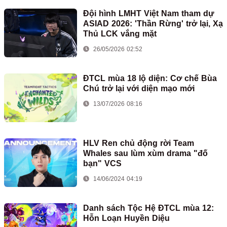
Đội hình LMHT Việt Nam tham dự
ASIAD 2026: 'Thần Rừng' trở lại, Xạ
Thủ LCK vắng mặt
26/05/2026 02:52
ĐTCL mùa 18 lộ diện: Cơ chế Bùa
Chú trở lại với diện mạo mới
13/07/2026 08:16
HLV Ren chủ động rời Team
Whales sau lùm xùm drama "đố
bạn" VCS
14/06/2024 04:19
Danh sách Tộc Hệ ĐTCL mùa 12:
Hỗn Loạn Huyền Diệu