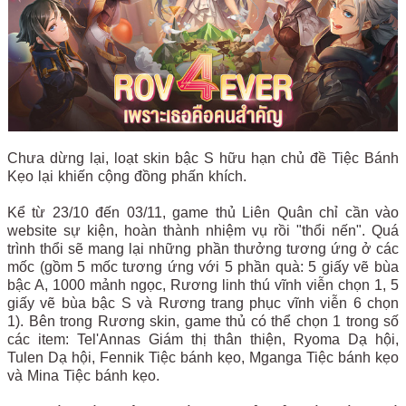
Chưa dừng lại, loạt skin bậc S hữu hạn chủ đề Tiệc Bánh
Kẹo lại khiến cộng đồng phấn khích.
Kể từ 23/10 đến 03/11, game thủ Liên Quân chỉ cần vào
website sự kiện, hoàn thành nhiệm vụ rồi "thổi nến". Quá
trình thổi sẽ mang lại những phần thưởng tương ứng ở các
mốc (gồm 5 mốc tương ứng với 5 phần quà: 5 giấy vẽ bùa
bậc A, 1000 mảnh ngọc, Rương linh thú vĩnh viễn chọn 1, 5
giấy vẽ bùa bậc S và Rương trang phục vĩnh viễn 6 chọn
1). Bên trong Rương skin, game thủ có thể chọn 1 trong số
các item: Tel'Annas Giám thị thân thiện, Ryoma Dạ hội,
Tulen Dạ hội, Fennik Tiệc bánh kẹo, Mganga Tiệc bánh kẹo
và Mina Tiệc bánh kẹo.