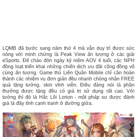
LQMB đã bước sang năm thứ 4 mà vẫn duy trì được sức
nóng với minh chứng là Peak View ấn tượng ở các giải
eSports. Để chào đón ngày kỷ niệm AOV 4 tuổi, các NPH
đồng loạt triển khai những chiến dịch ưu đãi cộng đồng vô
cùng ấn tượng. Game thủ Liên Quân Mobile chỉ cần hoàn
thành các nhiệm vụ đơn giản đều nhanh chóng nhận FREE
quà tặng tướng, skin vĩnh viễn. Điều đáng nói là phần
thưởng được tặng đều có giá trị sử dụng rất cao. Với
tướng thì đó là Hắc Lôi Lorion - một pháp sư được đánh
giá là đầy tính cạnh tranh ở đường giữa.