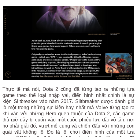
Thực tế mà nói, Dota 2 cũng đã từng tạo ra những tựa
game theo thể loại nhập vai, điển hình nhất chính là sự
kiện Siltbreaker vào năm 2017. Siltbreaker được đánh giá
là một trong những sự kiện hay nhất mà Valve từng tạo ra
khi vẫn với những Hero quen thuộc của Dota 2, các game
thủ giờ đây bị cuốn vào một cuộc phiêu lưu dài vô tận, nơi
họ phải giải đố, vượt mê cung và chiến đấu với những con
quái vật khổng lồ. Đó là lối chơi điển hình của một tựa