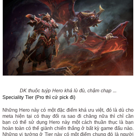
DK thuộc tuýp Hero khá lù đù, chậm chạp ...
Speciality Tier (Pro thì cứ pick đi)
Những Hero này có một đặc điểm khá ưu việt, đó là dù cho
meta hiện tại có thay đổi ra sao đi chăng nữa thì chỉ cần
bạn có thể sử dụng Hero này một cách thuần thục là bạn
hoàn toàn có thể giành chiến thắng ở bất kỳ game đấu nào.
Những vị tướng ở Tier này có một điểm chung đó là người