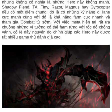
nhưng không có nghĩa là những Hero này không mạnh.
Shadow Fiend, TA, Tiny, Razor, Magnus hay Gyrocopter
đều có một điểm chung, đó là có những kỹ năng đi lane
cực mạnh cùng với đó là khả năng farm cực nhanh và
tham gia Combat từ sớm. Với việc meta hiện tại rất ưa
chuộng những vị tướng có thể farm rừng với tốc độ chóng
vánh, có lẽ đây nguyên do chính giúp các Hero này được
rất nhiều game thủ đánh giá cao.