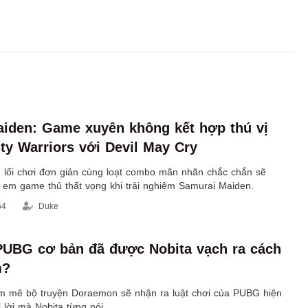
iden: Game xuyên không kết hợp thú vị
ty Warriors với Devil May Cry
 lối chơi đơn giản cùng loạt combo mãn nhãn chắc chắn sẽ
 em game thủ thất vọng khi trải nghiệm Samurai Maiden.
54
Duke
PUBG cơ bản đã được Nobita vạch ra cách
m?
m mê bộ truyện Doraemon sẽ nhận ra luật chơi của PUBG hiện
i lời mà Nobita từng nói.