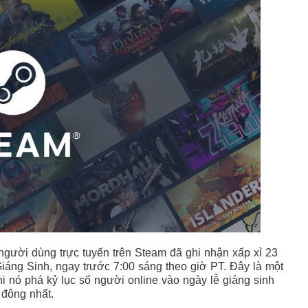
người dùng trực tuyến trên Steam đã ghi nhận xấp xỉ 23
iáng Sinh, ngay trước 7:00 sáng theo giờ PT. Đây là một
 nó phá kỷ lục số người online vào ngày lễ giáng sinh
 đông nhất.