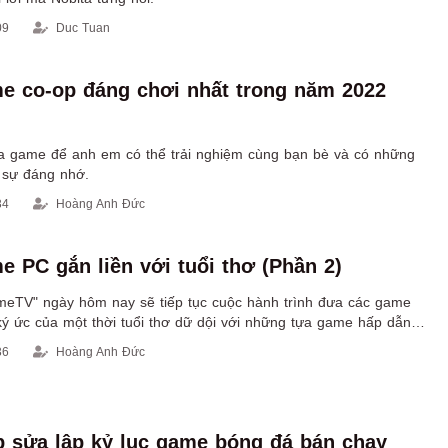
09
Duc Tuan
e co-op đáng chơi nhất trong năm 2022
a game để anh em có thể trải nghiệm cùng bạn bè và có những
c sự đáng nhớ.
34
Hoàng Anh Đức
e PC gắn liền với tuổi thơ (Phần 2)
eTV" ngày hôm nay sẽ tiếp tục cuộc hành trình đưa các game
 ký ức của một thời tuổi thơ dữ dội với những tựa game hấp dẫn
uên.
36
Hoàng Anh Đức
p sửa lập kỷ lục game bóng đá bán chạy