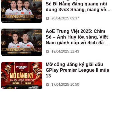
Sẻ Đi Nắng đăng quang nội
dung 3vs3 Shang, mang về
chức vô địch thứ hai cho
20/04/2025 09:37
đoàn AoE Việt Nam
AoE Trung Việt 2025: Chim
Sẻ – Anh Huy tỏa sáng, Việt
Nam giành cúp vô địch đầu
tiên ở thể thức 2vs2 Assyrian
19/04/2025 12:43
Mở cổng đăng ký giải đấu
GPlay Premier League II mùa
13
17/04/2025 10:50