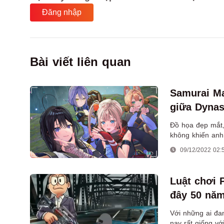
Đăng nhập
Bài viết liên quan
Samurai Ma
giữa Dynas
Đồ họa đẹp mắt,
không khiến anh
09/12/2022 02:
Luật chơi 
đây 50 nă
Với những ai đa
nay rất giống vớ