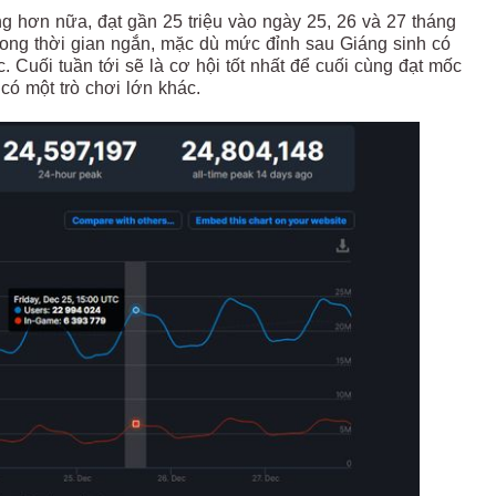
 hơn nữa, đạt gần 25 triệu vào ngày 25, 26 và 27 tháng
ong thời gian ngắn, mặc dù mức đỉnh sau Giáng sinh có
 Cuối tuần tới sẽ là cơ hội tốt nhất để cuối cùng đạt mốc
có một trò chơi lớn khác.