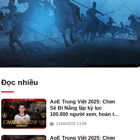
Đọc nhiều
AoE Trung Việt 2025: Chim
Sẻ Đi Nắng lập kỷ lục
100.000 người xem, hoàn tất
cú hat-trick vô địch cho AoE
21/04/2025 13:09
Việt Nam
AoE Trung Việt 2025: Chim