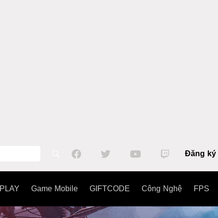
Đăng ký
PLAY
Game Mobile
GIFTCODE
Công Nghệ
FPS