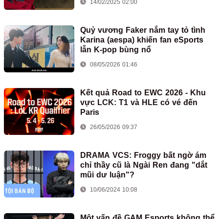
14/02/2025 02:00
Quỷ vương Faker nắm tay tỏ tình
Karina (aespa) khiến fan eSports
lẫn K-pop bùng nổ
08/05/2026 01:46
Kết quả Road to EWC 2026 - Khu
vực LCK: T1 và HLE có vé đến
Paris
26/05/2026 09:37
DRAMA VCS: Froggy bất ngờ ám
chỉ thầy cũ là Ngài Ren đang "dắt
mũi dư luận"?
10/06/2024 10:08
Một vấn đề GAM Esports không thể