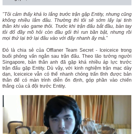
"Tôi cảm thấy khá lo lắng trước trận gặp Entity, nhưng cũng
không nhiều lắm đâu. Thường thì tôi sẽ sớm lấy lại tinh
thần khi vào game thôi. Trước khi trận đấu bắt đầu, bàn tay
tôi đổ đầy mồ hôi còn đầu gối thì run bần bật, nhưng rồi
mọi thứ lại trở lại đâu vào với đấy nhanh ấy mà."
Đó là chia sẻ của Offlaner Team Secret - Iceiceice trong
buổi phỏng vấn ngắn sau trận đấu. Theo lão tướng người
Singapore, bản thân anh đã gặp khá nhiều áp lực trước
trận đấu gặp Entity. Dù vậy, với kinh nghiệm trận mạc dày
dạn, Iceiceice vẫn có thể nhanh chóng trấn tĩnh được bản
thân để có màn trình diễn ổn định, góp phần vào chiến
thắng của cả đội trước Entity.