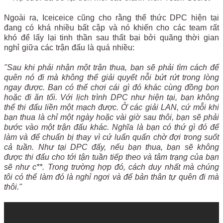
Ngoài ra, Iceiceice cũng cho rằng thể thức DPC hiện tại
đang có khá nhiều bất cập và nó khiến cho các team rất
khó để lấy lại tinh thần sau thất bại bởi quãng thời gian
nghỉ giữa các trận đấu là quá nhiều:
"Sau khi phải nhận một trận thua, bạn sẽ phải tìm cách để
quên nó đi mà không thể giải quyết nỗi bứt rứt trong lòng
ngay được. Bạn có thể chơi cái gì đó khác cùng đồng bọn
hoặc đi ăn tối. Với lịch trình DPC như hiện tại, bạn không
thể thi đấu liền một mạch được. Ở các giải LAN, cứ mỗi khi
bạn thua là chỉ một ngày hoặc vài giờ sau thôi, bạn sẽ phải
bước vào một trận đấu khác. Nghĩa là bạn có thứ gì đó để
làm và để chuẩn bị thay vì cứ luẩn quẩn chờ đợi trong suốt
cả tuần. Như tại DPC đấy, nếu bạn thua, bạn sẽ không
được thi đấu cho tới tận tuần tiếp theo và tâm trạng của bạn
sẽ như c**. Trong trường hợp đó, cách duy nhất mà chúng
tôi có thể làm đó là nghỉ ngơi và để bản thân tự quên đi mà
thôi."