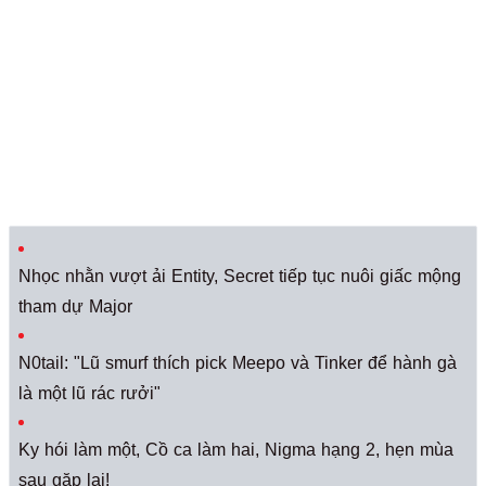
Nhọc nhằn vượt ải Entity, Secret tiếp tục nuôi giấc mộng
tham dự Major
N0tail: "Lũ smurf thích pick Meepo và Tinker để hành gà
là một lũ rác rưởi"
Ky hói làm một, Cồ ca làm hai, Nigma hạng 2, hẹn mùa
sau gặp lại!