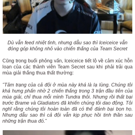
Dù vẫn feed nhiệt tình, nhưng dẫu sao thì Iceiceice vẫn
đóng góp không nhỏ vào chiến thắng của Team Secret
Cũng trong buổi phỏng vấn, Iceiceice tiết lộ về cảm xúc hỗn
loạn của các thành viên Team Secret sau khi phải trải qua
mùa giải thắng thua thất thường:
"Tâm trạng của cả đội ở mùa này khá là lạ lùng. Chúng tôi
khá hưng phấn nhờ 2 chiến thắng trong 3 trận đầu tiên của
mùa giải, chỉ thua mỗi mình Tundra thôi. Nhưng rồi thất bại
trước Brame và Gladiators đã khiến chúng tôi dao động. Tôi
nghĩ rằng chúng tôi hoàn toàn đã có thể đánh bại bọn họ.
Nhưng dẫu sao thì cả đội vẫn kịp phục hồi tinh thần sau
những trận thua đó."