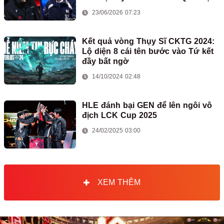
ASIAD
23/06/2026 07:23
Kết quả vòng Thụy Sĩ CKTG 2024:
Lộ diện 8 cái tên bước vào Tứ kết
đầy bất ngờ
14/10/2024 02:48
HLE đánh bại GEN để lên ngôi vô
địch LCK Cup 2025
24/02/2025 03:00
XEM THÊM