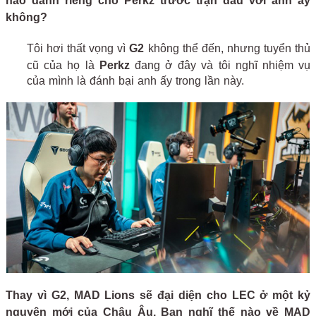
nào dành riêng cho Perkz trước trận đấu với anh ấy
không?
Tôi hơi thất vọng vì
G2
không thể đến, nhưng tuyển thủ
cũ của họ là
Perkz
đang ở đây và tôi nghĩ nhiệm vụ
của mình là đánh bại anh ấy trong lần này.
Thay vì G2, MAD Lions sẽ đại diện cho LEC ở một kỷ
nguyên mới của Châu Âu. Bạn nghĩ thế nào về MAD