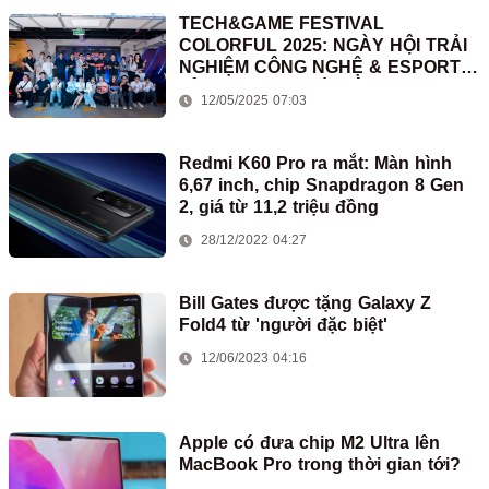
TECH&GAME FESTIVAL
COLORFUL 2025: NGÀY HỘI TRẢI
NGHIỆM CÔNG NGHỆ & ESPORTS
ĐỈNH CAO TẠI HÀ NỘI
12/05/2025 07:03
Redmi K60 Pro ra mắt: Màn hình
6,67 inch, chip Snapdragon 8 Gen
2, giá từ 11,2 triệu đồng
28/12/2022 04:27
Bill Gates được tặng Galaxy Z
Fold4 từ 'người đặc biệt'
12/06/2023 04:16
Apple có đưa chip M2 Ultra lên
MacBook Pro trong thời gian tới?